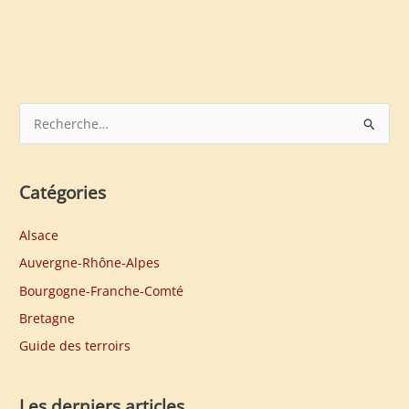
R
e
c
h
Catégories
e
Alsace
r
Auvergne-Rhône-Alpes
c
h
Bourgogne-Franche-Comté
e
Bretagne
r
Guide des terroirs
:
Les derniers articles