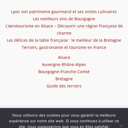
Lyon son patrimoine gourmand et ses visites culinaires
Les meilleurs vins de Bourgogne
L’œnotourisme en Alsace – Découvrir une région française de
charme
Les délices de la table française : le meilleur de la Bretagne
Terroirs, gastronomie et tourisme en France
Alsace
Auvergne-Rhône-Alpes
Bourgogne-Franche-Comté
Bretagne
Guide des terroirs
Copyright © 2026 Tourisme des terroirs de France
Nous utilisons des cookies pour vous garantir la meilleure
expérience sur notre site web. Si vous continuez à utiliser ce
Plan du site
site, nous supposerons que vous en êtes satisfait.