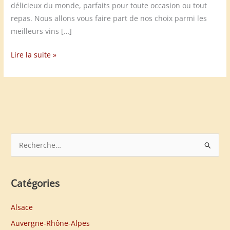
délicieux du monde, parfaits pour toute occasion ou tout
repas. Nous allons vous faire part de nos choix parmi les
meilleurs vins […]
Les
Lire la suite »
meilleurs
vins
de
Bourgogne
R
e
c
h
Catégories
e
Alsace
r
Auvergne-Rhône-Alpes
c